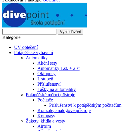
Vyhledávání
Kategorie
UV oblečení
Potápěčské vybavení
Automatiky
Akční sety
Automatiky 1.st. + 2.st
Oktopusy
I. stupeň
Příslušenství
Tašky na automatiky
Potápěčské měřící přístroje
Počítače
Příslušenství k potápěčským počítačům
Konzole, analogové přístroje
Kompasy
Žakety, křídla a vesty
Airtrim