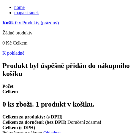
home
mapa stránek
Košík
0
x
Produkty
(prázdný)
Žádné produkty
0 Kč
Celkem
K pokladně
Produkt byl úspěšně přidán do nákupního
košíku
Počet
Celkem
0
ks zboží.
1 produkt v košíku.
Celkem za produkty: (s DPH)
Celkem za doručení: (bez DPH)
Doručení zdarma!
Celkem (s DPH)
Pokračovat v nákupu
Objednat