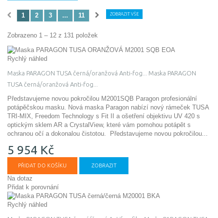
1
2
3
...
11
ZOBRAZIT VŠE
Zobrazeno 1 – 12 z 131 položek
Rychlý náhled
Maska PARAGON TUSA černá/oranžová Anti-fog...
Maska PARAGON
TUSA černá/oranžová Anti-fog...
Představujeme novou pokročilou M2001SQB Paragon profesionální
potápěčskou masku. Nová maska ​​Paragon nabízí nový rámeček TUSA
TRI-MIX, Freedom Technology s Fit II a ošetření objektivu UV 420 s
optickým sklem AR a CrystalView, které vám pomohou potápět s
ochranou očí a dokonalou čistotou.
Představujeme novou pokročilou...
5 954 Kč
PŘIDAT DO KOŠÍKU
ZOBRAZIT
Na dotaz
Přidat k porovnání
Rychlý náhled