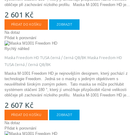
obličeje při zachování nízkého profilu.
Maska M-1001 Freedom HD je...
2 601 Kč
PŘIDAT DO KOŠÍKU
ZOBRAZIT
Na dotaz
Přidat k porovnání
Rychlý náhled
Maska Freedom HD TUSA černá / černá QB/BK
Maska Freedom HD
TUSA černá / černá QB/BK
Maska M-1001 Freedom HD je nejnovějším designem, který pochází z
technologie Freedom. Jedná se o masky s jediným objektivem s
neuvěřitelně širokým zorným polem. Tato maska ​​se může pochlubit
systémem otáčení 180 °, který jí umožňuje přizpůsobit různé velikosti
obličeje při zachování nízkého profilu.
Maska M-1001 Freedom HD je...
2 607 Kč
PŘIDAT DO KOŠÍKU
ZOBRAZIT
Na dotaz
Přidat k porovnání