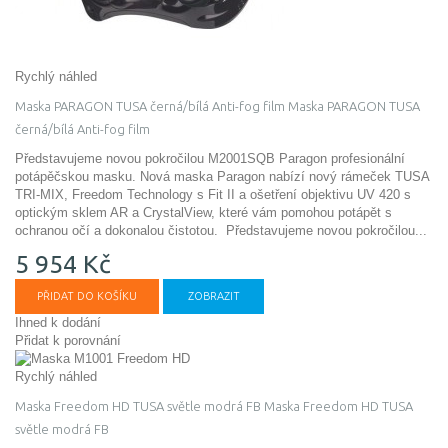
Rychlý náhled
Maska PARAGON TUSA černá/bílá Anti-fog film
Maska PARAGON TUSA
černá/bílá Anti-fog film
Představujeme novou pokročilou M2001SQB Paragon profesionální
potápěčskou masku. Nová maska ​​Paragon nabízí nový rámeček TUSA
TRI-MIX, Freedom Technology s Fit II a ošetření objektivu UV 420 s
optickým sklem AR a CrystalView, které vám pomohou potápět s
ochranou očí a dokonalou čistotou.
Představujeme novou pokročilou...
5 954 Kč
PŘIDAT DO KOŠÍKU
ZOBRAZIT
Ihned k dodání
Přidat k porovnání
Rychlý náhled
Maska Freedom HD TUSA světle modrá FB
Maska Freedom HD TUSA
světle modrá FB