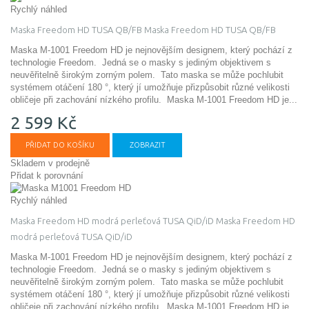
Rychlý náhled
Maska Freedom HD TUSA QB/FB
Maska Freedom HD TUSA QB/FB
Maska M-1001 Freedom HD je nejnovějším designem, který pochází z
technologie Freedom. Jedná se o masky s jediným objektivem s
neuvěřitelně širokým zorným polem. Tato maska ​​se může pochlubit
systémem otáčení 180 °, který jí umožňuje přizpůsobit různé velikosti
obličeje při zachování nízkého profilu.
Maska M-1001 Freedom HD je...
2 599 Kč
PŘIDAT DO KOŠÍKU
ZOBRAZIT
Skladem v prodejně
Přidat k porovnání
Rychlý náhled
Maska Freedom HD modrá perleťová TUSA QiD/iD
Maska Freedom HD
modrá perleťová TUSA QiD/iD
Maska M-1001 Freedom HD je nejnovějším designem, který pochází z
technologie Freedom. Jedná se o masky s jediným objektivem s
neuvěřitelně širokým zorným polem. Tato maska ​​se může pochlubit
systémem otáčení 180 °, který jí umožňuje přizpůsobit různé velikosti
obličeje při zachování nízkého profilu.
Maska M-1001 Freedom HD je...