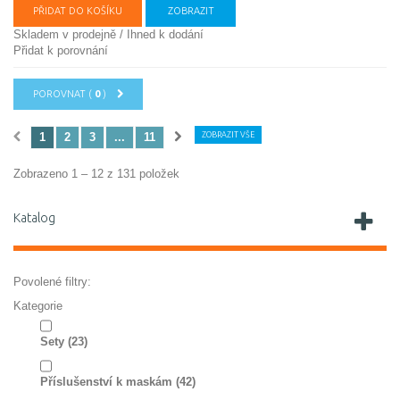
PŘIDAT DO KOŠÍKU
ZOBRAZIT
Skladem v prodejně / Ihned k dodání
Přidat k porovnání
POROVNAT (
0
)
1
2
3
...
11
ZOBRAZIT VŠE
Zobrazeno 1 – 12 z 131 položek
Katalog
Povolené filtry:
Kategorie
Sety
(23)
Příslušenství k maskám
(42)