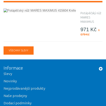
Potápěčský nůž
MARES
MAXiMUS
971 Kč
1
079 Kč
VŠECHNY SLEVY
Informace
Slevy
Novinky
Nejprodávanější produkty
Naše prodejny
Dodací podmínky