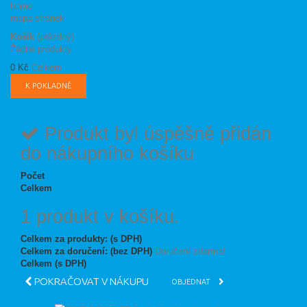
home
mapa stránek
Košík
(prázdný)
Žádné produkty
0 Kč
Celkem
K POKLADNĚ
Produkt byl úspěšně přidán
do nákupního košíku
Počet
Celkem
1 produkt v košíku.
Celkem za produkty: (s DPH)
Celkem za doručení: (bez DPH)
Doručení zdarma!
Celkem (s DPH)
POKRAČOVAT V NÁKUPU
OBJEDNAT