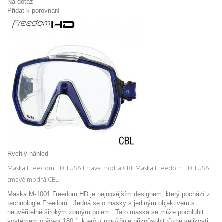
Na dotaz
Přidat k porovnání
Rychlý náhled
Maska Freedom HD TUSA tmavě modrá CBL
Maska Freedom HD TUSA
tmavě modrá CBL
Maska M-1001 Freedom HD je nejnovějším designem, který pochází z
technologie Freedom. Jedná se o masky s jediným objektivem s
neuvěřitelně širokým zorným polem. Tato maska ​​se může pochlubit
systémem otáčení 180 °, který jí umožňuje přizpůsobit různé velikosti