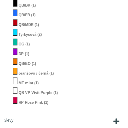
QB/BK
(1)
QB/FB
(1)
QB/MDR
(1)
Tyrkysová
(2)
OG
(1)
DP
(1)
QB/EO
(1)
oranžovo / černá
(1)
MT mint
(1)
QB VP Vivit Purple
(1)
RP Rose Pink
(1)
Slevy