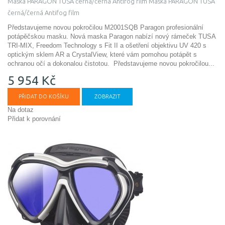
Maska PARAGON TUSA černá/černá Antifog film
Maska PARAGON TUSA
černá/černá Antifog film
Představujeme novou pokročilou M2001SQB Paragon profesionální
potápěčskou masku. Nová maska ​​Paragon nabízí nový rámeček TUSA
TRI-MIX, Freedom Technology s Fit II a ošetření objektivu UV 420 s
optickým sklem AR a CrystalView, které vám pomohou potápět s
ochranou očí a dokonalou čistotou.
Představujeme novou pokročilou...
5 954 Kč
PŘIDAT DO KOŠÍKU
ZOBRAZIT
Na dotaz
Přidat k porovnání