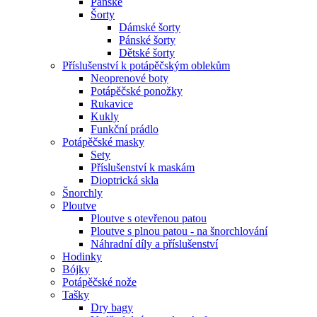
Pánské
Šorty
Dámské šorty
Pánské šorty
Dětské šorty
Příslušenství k potápěčským oblekům
Neoprenové boty
Potápěčské ponožky
Rukavice
Kukly
Funkční prádlo
Potápěčské masky
Sety
Příslušenství k maskám
Dioptrická skla
Šnorchly
Ploutve
Ploutve s otevřenou patou
Ploutve s plnou patou - na šnorchlování
Náhradní díly a příslušenství
Hodinky
Bójky
Potápěčské nože
Tašky
Dry bagy