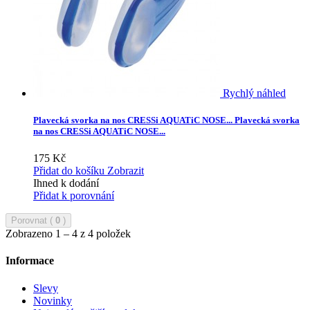
Rychlý náhled
Plavecká svorka na nos CRESSi AQUATiC NOSE...
Plavecká svorka
na nos CRESSi AQUATiC NOSE...
175 Kč
Přidat do košíku
Zobrazit
Ihned k dodání
Přidat k porovnání
Porovnat (
0
)
Zobrazeno 1 – 4 z 4 položek
Informace
Slevy
Novinky