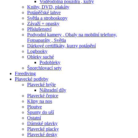
Voděodolná pouzdra , kufry
Knihy, DVD, plakáty
Potápěčské lahve
Světla a stroboskopy
Závaží + opasky
Příslušenství
Podvodní kamery , Obaly na mobilní telefony,
Fotoaparáty , Světla
Dárkové certifikáty, kurzy potápění
Logbooky
Obleky suché
Podobleky
Šnorchlovací sety
Freediving
Plavecké potřeby
Plavecké brýle
Náhradní díly
Plavecké čepice
Klipy na nos
Ploutve
Špunty do uší
Ostatní
Dámské plavky
Plavecké placky
Plavecké desky