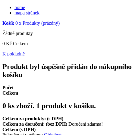
home
mapa stránek
Košík
0
x
Produkty
(prázdný)
Žádné produkty
0 Kč
Celkem
K pokladně
Produkt byl úspěšně přidán do nákupního
košíku
Počet
Celkem
0
ks zboží.
1 produkt v košíku.
Celkem za produkty: (s DPH)
Celkem za doručení: (bez DPH)
Doručení zdarma!
Celkem (s DPH)
Pokračovat v nákupu
Objednat