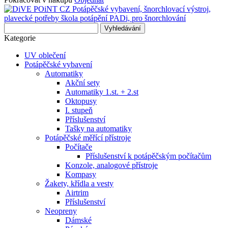
Vyhledávání
Kategorie
UV oblečení
Potápěčské vybavení
Automatiky
Akční sety
Automatiky 1.st. + 2.st
Oktopusy
I. stupeň
Příslušenství
Tašky na automatiky
Potápěčské měřící přístroje
Počítače
Příslušenství k potápěčským počítačům
Konzole, analogové přístroje
Kompasy
Žakety, křídla a vesty
Airtrim
Příslušenství
Neopreny
Dámské