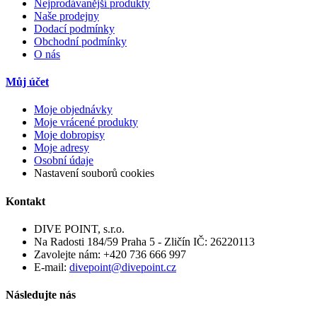
Nejprodávanější produkty
Naše prodejny
Dodací podmínky
Obchodní podmínky
O nás
Můj účet
Moje objednávky
Moje vrácené produkty
Moje dobropisy
Moje adresy
Osobní údaje
Nastavení souborů cookies
Kontakt
DIVE POINT, s.r.o.
Na Radosti 184/59 Praha 5 - Zličín IČ: 26220113
Zavolejte nám:
+420 736 666 997
E-mail:
divepoint@divepoint.cz
Následujte nás