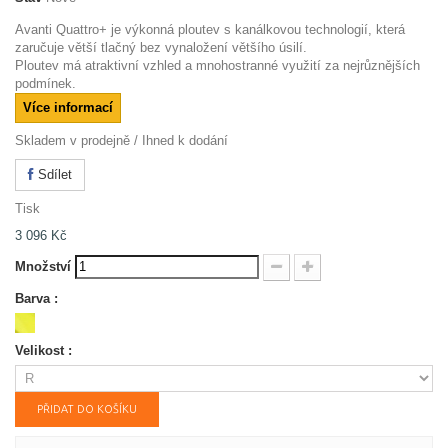
Avanti Quattro+ je výkonná ploutev s kanálkovou technologií, která
zaručuje větší tlačný bez vynaložení většího úsilí.
Ploutev má atraktivní vzhled a mnohostranné využití za nejrůznějších
podmínek.
Více informací
Skladem v prodejně / Ihned k dodání
Sdílet
Tisk
3 096 Kč
Množství
Barva :
Velikost :
PŘIDAT DO KOŠÍKU