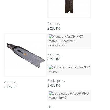
Ploutve...
2 280 Kč
Ploutve...
3 276 Kč
Botka pro...
Ploutve...
1 439 Kč
3 276 Kč
List...