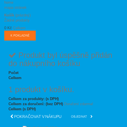
home
mapa stránek
Košík
(prázdný)
Žádné produkty
0 Kč
Celkem
K POKLADNĚ
Produkt byl úspěšně přidán
do nákupního košíku
Počet
Celkem
1 produkt v košíku.
Celkem za produkty: (s DPH)
Celkem za doručení: (bez DPH)
Doručení zdarma!
Celkem (s DPH)
POKRAČOVAT V NÁKUPU
OBJEDNAT