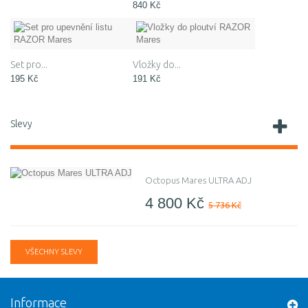
840 Kč
Set pro...
Vložky do...
195 Kč
191 Kč
Slevy
Octopus Mares ULTRA ADJ
4 800 Kč
5 736 Kč
VŠECHNY SLEVY
Informace