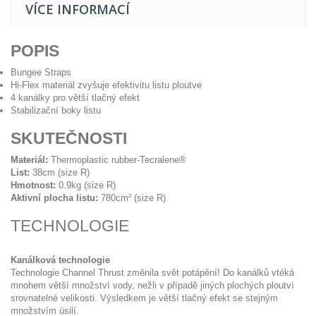
VÍCE INFORMACÍ
POPIS
Bungee Straps
Hi-Flex materiál zvyšuje efektivitu listu ploutve
4 kanálky pro větší tlačný efekt
Stabilizační boky listu
SKUTEČNOSTI
Materiál:
Thermoplastic rubber-Tecralene®
List:
38cm (size R)
Hmotnost:
0.9kg (size R)
Aktivní plocha listu:
780cm² (size R)
TECHNOLOGIE
Kanálková technologie
Technologie Channel Thrust změnila svět potápění! Do kanálků vtéká
mnohem větší množství vody, nežli v případě jiných plochých ploutví
srovnatelné velikosti. Výsledkem je větší tlačný efekt se stejným
množstvím úsilí.