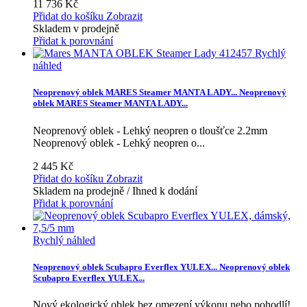
11 736 Kč
Přidat do košíku
Zobrazit
Skladem v prodejně
Přidat k porovnání
Rychlý
náhled
Neoprenový oblek MARES Steamer MANTA LADY...
Neoprenový
oblek MARES Steamer MANTA LADY...
Neoprenový oblek - Lehký neopren o tloušťce 2.2mm
Neoprenový oblek - Lehký neopren o...
2 445 Kč
Přidat do košíku
Zobrazit
Skladem na prodejně / Ihned k dodání
Přidat k porovnání
Rychlý náhled
Neoprenový oblek Scubapro Everflex YULEX...
Neoprenový oblek
Scubapro Everflex YULEX...
Nový ekologický oblek bez omezení výkonu nebo pohodlí!