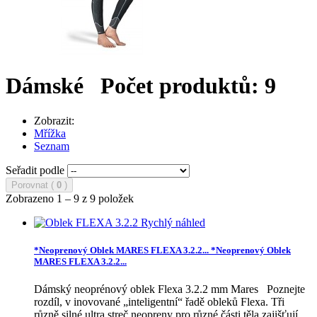
Dámské
Počet produktů: 9
Zobrazit:
Mřížka
Seznam
Seřadit podle
Porovnat (
0
)
Zobrazeno 1 – 9 z 9 položek
Rychlý náhled
*Neoprenový Oblek MARES FLEXA 3.2.2...
*Neoprenový Oblek
MARES FLEXA 3.2.2...
Dámský neoprénový oblek Flexa 3.2.2 mm Mares Poznejte
rozdíl, v inovované „inteligentní“ řadě obleků Flexa. Tři
různě silné ultra streč neopreny pro různé části těla zajišťují