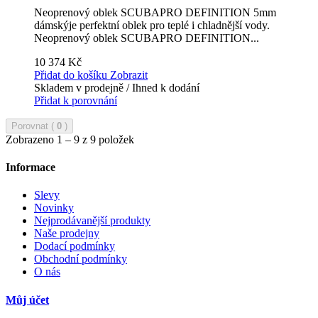
Neoprenový oblek SCUBAPRO DEFINITION 5mm
dámskýje perfektní oblek pro teplé i chladnější vody.
Neoprenový oblek SCUBAPRO DEFINITION...
10 374 Kč
Přidat do košíku
Zobrazit
Skladem v prodejně / Ihned k dodání
Přidat k porovnání
Porovnat (
0
)
Zobrazeno 1 – 9 z 9 položek
Informace
Slevy
Novinky
Nejprodávanější produkty
Naše prodejny
Dodací podmínky
Obchodní podmínky
O nás
Můj účet