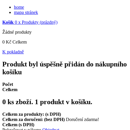
home
mapa stránek
Košík
0
x
Produkty
(prázdný)
Žádné produkty
0 Kč
Celkem
K pokladně
Produkt byl úspěšně přidán do nákupního
košíku
Počet
Celkem
0
ks zboží.
1 produkt v košíku.
Celkem za produkty: (s DPH)
Celkem za doručení: (bez DPH)
Doručení zdarma!
Celkem (s DPH)
Pokračovat v nákupu
Objednat