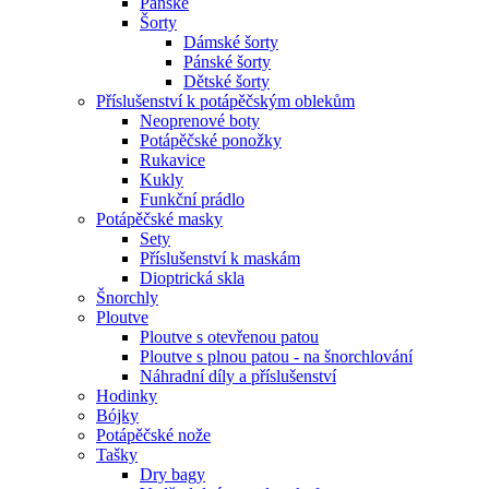
Pánské
Šorty
Dámské šorty
Pánské šorty
Dětské šorty
Příslušenství k potápěčským oblekům
Neoprenové boty
Potápěčské ponožky
Rukavice
Kukly
Funkční prádlo
Potápěčské masky
Sety
Příslušenství k maskám
Dioptrická skla
Šnorchly
Ploutve
Ploutve s otevřenou patou
Ploutve s plnou patou - na šnorchlování
Náhradní díly a příslušenství
Hodinky
Bójky
Potápěčské nože
Tašky
Dry bagy