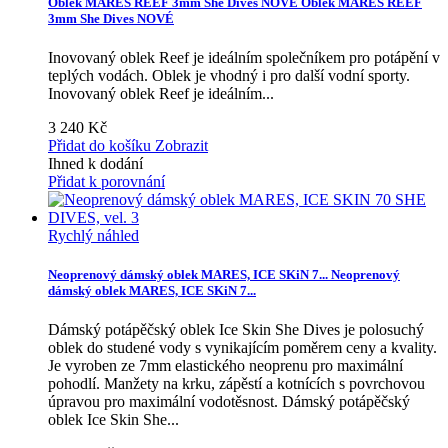
Oblek MARES REEF 3mm She Dives NOVÉ
Oblek MARES REEF
3mm She Dives NOVÉ
Inovovaný oblek Reef je ideálním společníkem pro potápění v
teplých vodách. Oblek je vhodný i pro další vodní sporty.
Inovovaný oblek Reef je ideálním...
3 240 Kč
Přidat do košíku
Zobrazit
Ihned k dodání
Přidat k porovnání
Rychlý náhled
Neoprenový dámský oblek MARES, ICE SKiN 7...
Neoprenový
dámský oblek MARES, ICE SKiN 7...
Dámský potápěčský oblek Ice Skin She Dives je polosuchý
oblek do studené vody s vynikajícím poměrem ceny a kvality.
Je vyroben ze 7mm elastického neoprenu pro maximální
pohodlí. Manžety na krku, zápěstí a kotnících s povrchovou
úpravou pro maximální vodotěsnost.
Dámský potápěčský
oblek Ice Skin She...