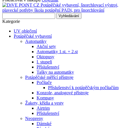
Vyhledávání
Kategorie
UV oblečení
Potápěčské vybavení
Automatiky
Akční sety
Automatiky 1.st. + 2.st
Oktopusy
I. stupeň
Příslušenství
Tašky na automatiky
Potápěčské měřící přístroje
Počítače
Příslušenství k potápěčským počítačům
Konzole, analogové přístroje
Kompasy
Žakety, křídla a vesty
Airtrim
Příslušenství
Neopreny
Dámské