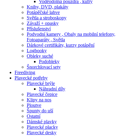
Voděodolná pouzdra , kufry
Knihy, DVD, plakáty
Potápěčské lahve
Světla a stroboskopy
Závaží + opasky
Příslušenství
Podvodní kamery , Obaly na mobilní telefony,
Fotoaparáty , Světla
Dárkové certifikáty, kurzy potápění
Logbooky
Obleky suché
Podobleky
Šnorchlovací sety
Freediving
Plavecké potřeby
Plavecké brýle
Náhradní díly
Plavecké čepice
Klipy na nos
Ploutve
Špunty do uší
Ostatní
Dámské plavky
Plavecké placky
Plavecké desky