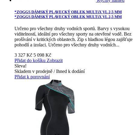
Rychlý náhled
*ZOGGS DÁMSKÝ PLAVECKÝ OBLEK MULTiX VL 2,5 MM
*ZOGGS DÁMSKÝ PLAVECKÝ OBLEK MULTiX VL 2,5 MM
Určeno pro všechny druhy vodních sportů. Barvy s vysokou
viditelností, ideální pro všechny sporty na otevřené vodě. Bez
prošívání v kritických oblastech. Zip s hladkou légou zajišťuje
pohodlí a izolaci.
Určeno pro všechny druhy vodních...
3 327 Kč
5 098 Kč
Přidat do košíku
Zobrazit
Sleva!
Skladem v prodejně / Ihned k dodání
Přidat k porovnání