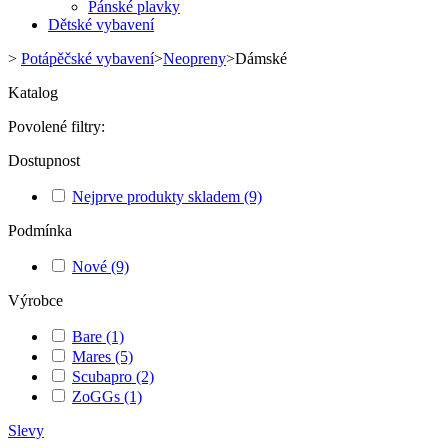
Pánské plavky
Dětské vybavení
>
Potápěčské vybavení
>
Neopreny
>
Dámské
Katalog
Povolené filtry:
Dostupnost
Nejprve produkty skladem
(9)
Podmínka
Nové
(9)
Výrobce
Bare
(1)
Mares
(5)
Scubapro
(2)
ZoGGs
(1)
Slevy