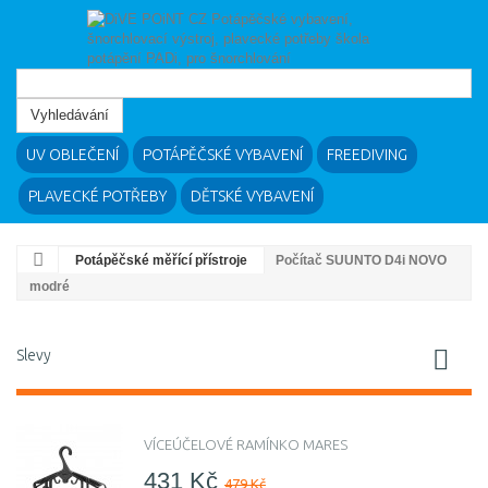
Vyhledávání
UV OBLEČENÍ
POTÁPĚČSKÉ VYBAVENÍ
FREEDIVING
PLAVECKÉ POTŘEBY
DĚTSKÉ VYBAVENÍ
Potápěčské měřící přístroje
Počítač SUUNTO D4i NOVO
modré
Slevy
VÍCEÚČELOVÉ RAMÍNKO MARES
431 Kč
479 Kč