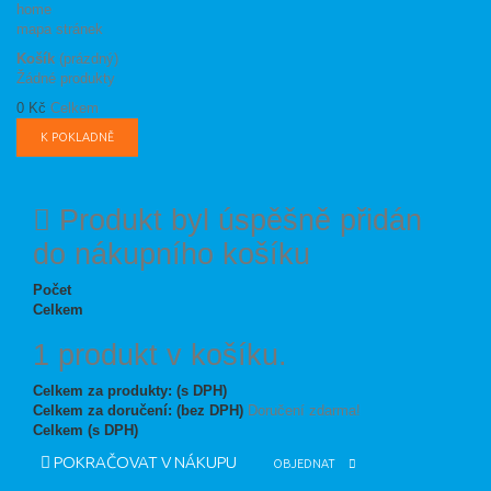
home
mapa stránek
Košík
(prázdný)
Žádné produkty
0 Kč
Celkem
K POKLADNĚ
Produkt byl úspěšně přidán
do nákupního košíku
Počet
Celkem
1 produkt v košíku.
Celkem za produkty: (s DPH)
Celkem za doručení: (bez DPH)
Doručení zdarma!
Celkem (s DPH)
POKRAČOVAT V NÁKUPU
OBJEDNAT