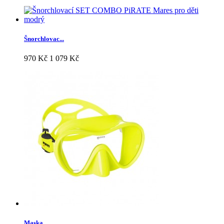
Šnorchlovac...
970 Kč
1 079 Kč
Maska...