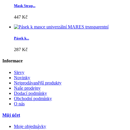
Mask Strap...
447 Kč
Pásek k...
287 Kč
Informace
Slevy
Novinky
Nejprodávanější produkty
Naše prodejny
Dodací podmínky
Obchodní podmínky
O nás
Můj účet
Moje objednávky