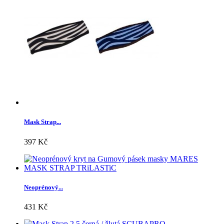
Mask Strap...
397 Kč
Neoprénový...
431 Kč