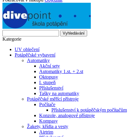
Vyhledávání
Kategorie
UV oblečení
Potápěčské vybavení
Automatiky
Akční sety
Automatiky 1.st. + 2.st
Oktopusy
I. stupeň
Příslušenství
Tašky na automatiky
Potápěčské měřící přístroje
Počítače
Příslušenství k potápěčským počítačům
Konzole, analogové přístroje
Kompasy
Žakety, křídla a vesty
Airtrim