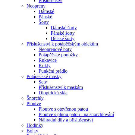
Příslušenství
Neopreny
Dámské
Pánské
Šorty
Dámské šorty
Pánské šorty
Dětské šorty
Příslušenství k potápěčským oblekům
Neoprenové boty
Potápěčské ponožky
Rukavice
Kukly
Funkční prádlo
Potápěčské masky
Sety
Příslušenství k maskám
Dioptrická skla
Šnorchly
Ploutve
Ploutve s otevřenou patou
Ploutve s plnou patou - na šnorchlování
Náhradní díly a příslušenství
Hodinky
Bójky