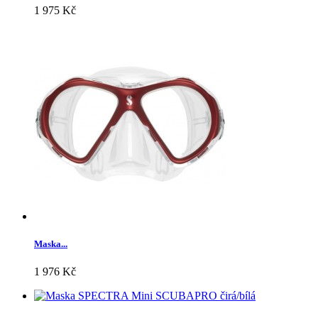
1 975 Kč
Maska...
1 976 Kč