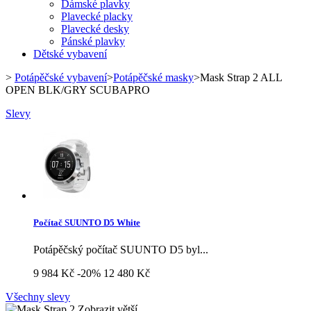
Dámské plavky
Plavecké placky
Plavecké desky
Pánské plavky
Dětské vybavení
>
Potápěčské vybavení
>
Potápěčské masky
>
Mask Strap 2 ALL
OPEN BLK/GRY SCUBAPRO
Slevy
Počítač SUUNTO D5 White
Potápěčský počítač SUUNTO D5 byl...
9 984 Kč
-20%
12 480 Kč
Všechny slevy
Zobrazit větší