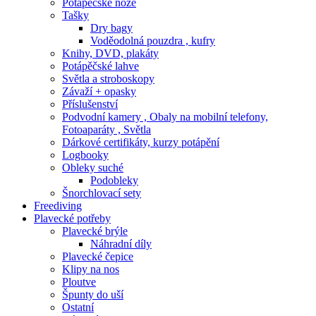
Potápěčské nože
Tašky
Dry bagy
Voděodolná pouzdra , kufry
Knihy, DVD, plakáty
Potápěčské lahve
Světla a stroboskopy
Závaží + opasky
Příslušenství
Podvodní kamery , Obaly na mobilní telefony,
Fotoaparáty , Světla
Dárkové certifikáty, kurzy potápění
Logbooky
Obleky suché
Podobleky
Šnorchlovací sety
Freediving
Plavecké potřeby
Plavecké brýle
Náhradní díly
Plavecké čepice
Klipy na nos
Ploutve
Špunty do uší
Ostatní