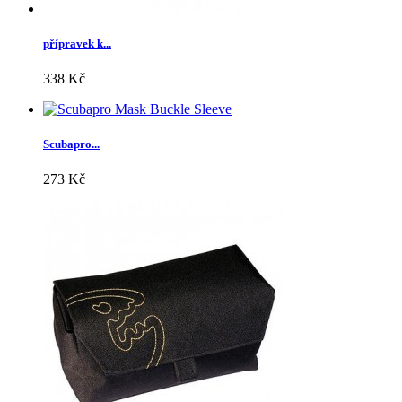
přípravek k...
338 Kč
Scubapro...
273 Kč