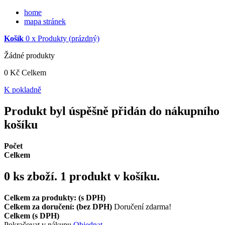
home
mapa stránek
Košík
0
x
Produkty
(prázdný)
Žádné produkty
0 Kč
Celkem
K pokladně
Produkt byl úspěšně přidán do nákupního
košíku
Počet
Celkem
0
ks zboží.
1 produkt v košíku.
Celkem za produkty: (s DPH)
Celkem za doručení: (bez DPH)
Doručení zdarma!
Celkem (s DPH)
Pokračovat v nákupu
Objednat