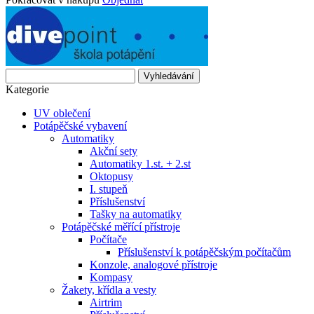
Vyhledávání
Kategorie
UV oblečení
Potápěčské vybavení
Automatiky
Akční sety
Automatiky 1.st. + 2.st
Oktopusy
I. stupeň
Příslušenství
Tašky na automatiky
Potápěčské měřící přístroje
Počítače
Příslušenství k potápěčským počítačům
Konzole, analogové přístroje
Kompasy
Žakety, křídla a vesty
Airtrim