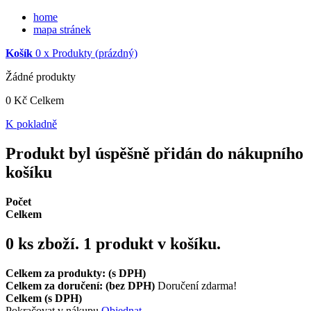
home
mapa stránek
Košík
0
x
Produkty
(prázdný)
Žádné produkty
0 Kč
Celkem
K pokladně
Produkt byl úspěšně přidán do nákupního
košíku
Počet
Celkem
0
ks zboží.
1 produkt v košíku.
Celkem za produkty: (s DPH)
Celkem za doručení: (bez DPH)
Doručení zdarma!
Celkem (s DPH)
Pokračovat v nákupu
Objednat