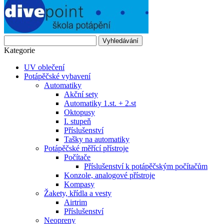
Vyhledávání
Kategorie
UV oblečení
Potápěčské vybavení
Automatiky
Akční sety
Automatiky 1.st. + 2.st
Oktopusy
I. stupeň
Příslušenství
Tašky na automatiky
Potápěčské měřící přístroje
Počítače
Příslušenství k potápěčským počítačům
Konzole, analogové přístroje
Kompasy
Žakety, křídla a vesty
Airtrim
Příslušenství
Neopreny